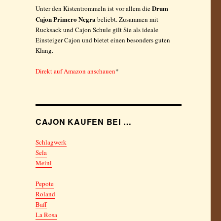
Drum
Unter den Kistentrommeln ist vor allem die
Cajon Primero Negra
beliebt. Zusammen mit
s
Rucksack und Cajon Schule gilt Sie als ideale
Einsteiger Cajon und bietet einen besonders guten
Klang.
Direkt auf Amazon anschauen
*
CAJON KAUFEN BEI …
Schlagwerk
Sela
Meinl
Pepote
Roland
Baff
La Rosa