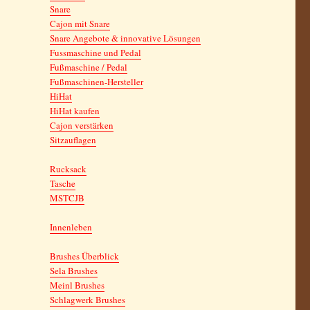
Snare
Cajon mit Snare
Snare Angebote & innovative Lösungen
Fussmaschine und Pedal
Fußmaschine / Pedal
Fußmaschinen-Hersteller
HiHat
HiHat kaufen
Cajon verstärken
Sitzauflagen
Rucksack
Tasche
MSTCJB
Innenleben
Brushes Überblick
Sela Brushes
Meinl Brushes
Schlagwerk Brushes