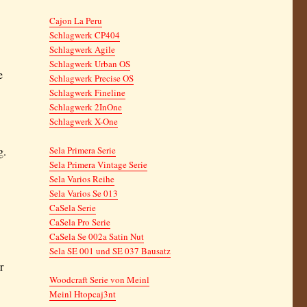
Cajon La Peru
Schlagwerk CP404
Schlagwerk Agile
Schlagwerk Urban OS
e
Schlagwerk Precise OS
Schlagwerk Fineline
Schlagwerk 2InOne
Schlagwerk X-One
g.
Sela Primera Serie
Sela Primera Vintage Serie
Sela Varios Reihe
Sela Varios Se 013
CaSela Serie
CaSela Pro Serie
CaSela Se 002a Satin Nut
Sela SE 001 und SE 037 Bausatz
r
Woodcraft Serie von Meinl
Meinl Htopcaj3nt