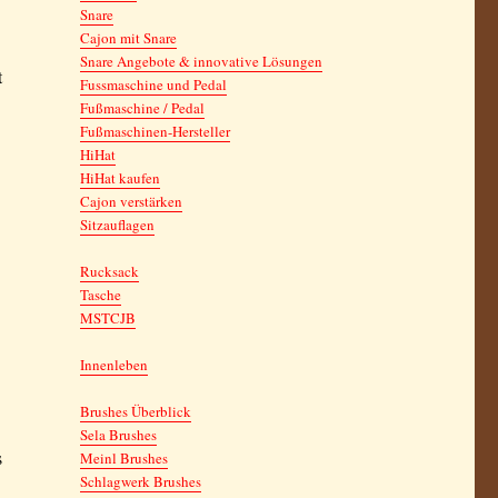
Snare
Cajon mit Snare
Snare Angebote & innovative Lösungen
t
Fussmaschine und Pedal
Fußmaschine / Pedal
Fußmaschinen-Hersteller
HiHat
HiHat kaufen
Cajon verstärken
Sitzauflagen
Rucksack
Tasche
MSTCJB
Innenleben
Brushes Überblick
Sela Brushes
s
Meinl Brushes
Schlagwerk Brushes