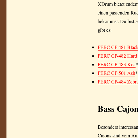
XDrum bietet zudem d
einen passenden Ruck
bekommst. Du bist so
gibt es:
PERC CP-481 Blac
PERC CP-482 Hard
PERC CP-483 Koa
*
PERC CP-501 Ash
*
PERC CP-484 Zebr
Bass Cajo
Besonders interessa
Cajons sind vom Auf