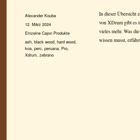
In dieser Übersicht 
Autor
Alexander Kouba
von XDrum gibt es i
Veröffentlicht
12. März 2024
am
vieles mehr. Was di
Kategorien
Einzelne Cajon Produkte
wissen musst, erfähr
Schlagwörter
ash
,
black wood
,
hard wood
,
koa
,
perc
,
peruana
,
Pro
,
Xdrum
,
zebrano