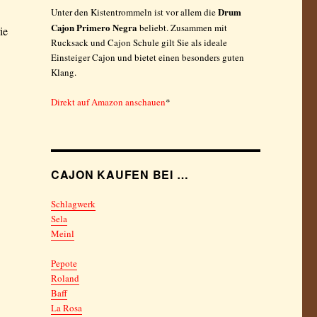
Drum
Unter den Kistentrommeln ist vor allem die
Cajon Primero Negra
beliebt. Zusammen mit
ie
Rucksack und Cajon Schule gilt Sie als ideale
Einsteiger Cajon und bietet einen besonders guten
Klang.
Direkt auf Amazon anschauen
*
CAJON KAUFEN BEI …
Schlagwerk
Sela
Meinl
Pepote
Roland
Baff
La Rosa