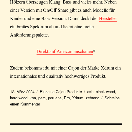
Hölzern überzeugen Klang, Bass und vieles mehr. Neben
einer Version mit On/Off Snare gibt es auch Modelle für
Kinder und eine Bass Version. Damit deckt der
Hersteller
ein breites Spektrum ab und liefert eine breite
Anforderungspalette.
Direkt auf Amazon anschauen
*
Zudem bekommst du mit einer Cajon der Marke Xdrum ein
internationales und qualitativ hochwertiges Produkt.
Veröffentlicht
Kategorien
Schlagwörter
12. März 2024
Einzelne Cajon Produkte
ash
,
black wood
,
am
hard wood
,
koa
,
perc
,
peruana
,
Pro
,
Xdrum
,
zebrano
Schreibe
zu
einen Kommentar
Xdrum
Cajon
Peruana