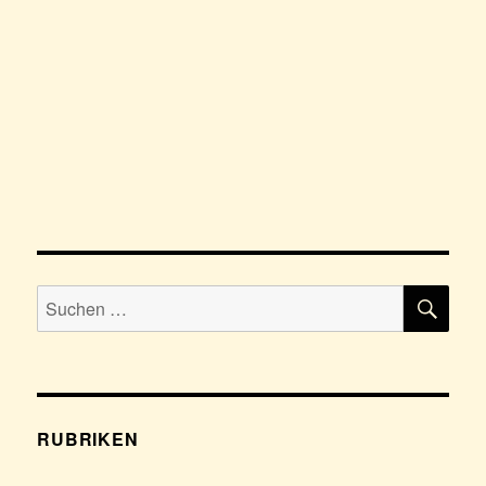
SU
Suchen
nach:
RUBRIKEN