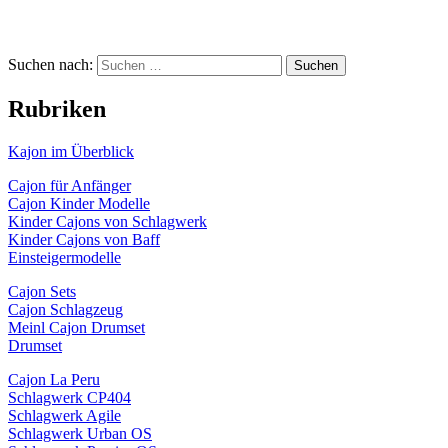
Suchen nach:
Suchen
Rubriken
Kajon im Überblick
Cajon für Anfänger
Cajon Kinder Modelle
Kinder Cajons von Schlagwerk
Kinder Cajons von Baff
Einsteigermodelle
Cajon Sets
Cajon Schlagzeug
Meinl Cajon Drumset
Drumset
Cajon La Peru
Schlagwerk CP404
Schlagwerk Agile
Schlagwerk Urban OS