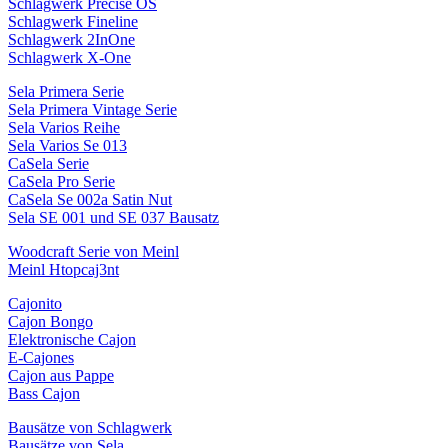
Schlagwerk Precise OS
Schlagwerk Fineline
Schlagwerk 2InOne
Schlagwerk X-One
Sela Primera Serie
Sela Primera Vintage Serie
Sela Varios Reihe
Sela Varios Se 013
CaSela Serie
CaSela Pro Serie
CaSela Se 002a Satin Nut
Sela SE 001 und SE 037 Bausatz
Woodcraft Serie von Meinl
Meinl Htopcaj3nt
Cajonito
Cajon Bongo
Elektronische Cajon
E-Cajones
Cajon aus Pappe
Bass Cajon
Bausätze von Schlagwerk
Bausätze von Sela