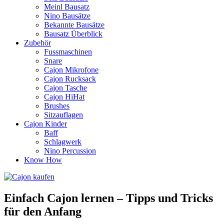
Meinl Bausatz
Nino Bausätze
Bekannte Bausätze
Bausatz Überblick
Zubehör
Fussmaschinen
Snare
Cajon Mikrofone
Cajon Rucksack
Cajon Tasche
Cajon HiHat
Brushes
Sitzauflagen
Cajon Kinder
Baff
Schlagwerk
Nino Percussion
Know How
Einfach Cajon lernen – Tipps und Tricks
für den Anfang