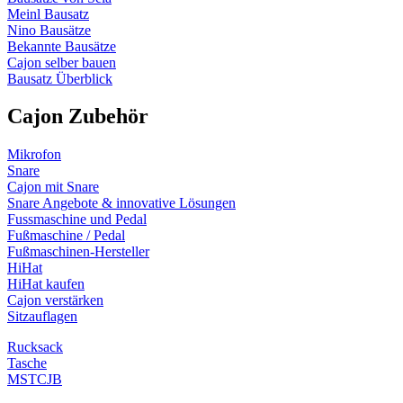
Meinl Bausatz
Nino Bausätze
Bekannte Bausätze
Cajon selber bauen
Bausatz Überblick
Cajon Zubehör
Mikrofon
Snare
Cajon mit Snare
Snare Angebote & innovative Lösungen
Fussmaschine und Pedal
Fußmaschine / Pedal
Fußmaschinen-Hersteller
HiHat
HiHat kaufen
Cajon verstärken
Sitzauflagen
Rucksack
Tasche
MSTCJB