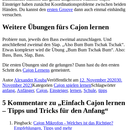
Einsteiger haben zunächst Koordinationsprobleme zwischen beiden
Händen. Du kannst den
ersten Groove
dann auch einmal einhändig
versuchen.
Weitere Übungen fürs Cajon lernen
Probiere nun, jeweils den Bass zweimal anzuschlagen. Und
anschließend zweimal den Slap. „Also Bum Bum Tschak Tschak“.
Etwas komplexer wird die Übung „Bum Bum Tschak Bum“. Also:
Bass, Bass, Slap, Bass.
Die ersten Übungen sind dir gelungen? Dann hast du den ersten
Schritt des
Cajon Lernens
gemeistert.
Autor
Alexander Kouba
Veröffentlicht am
12. November 2020
30.
November 2023
Kategorien
Cajon spielen lernen
Schlagwörter
anfang
,
Anfänger
,
Cajon
,
Einsteiger
,
lernen
,
Schule
,
tipps
5 Kommentare zu „Einfach Cajon lernen
– Tipps und Tricks für den Anfang“
Pingback:
Cajon Mikrofon - Welches ist das Richtige?
Empfehlungen, Tipps und mehr