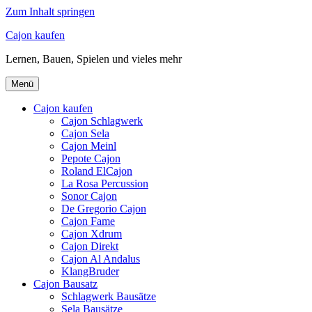
Zum Inhalt springen
Cajon kaufen
Lernen, Bauen, Spielen und vieles mehr
Menü
Cajon kaufen
Cajon Schlagwerk
Cajon Sela
Cajon Meinl
Pepote Cajon
Roland ElCajon
La Rosa Percussion
Sonor Cajon
De Gregorio Cajon
Cajon Fame
Cajon Xdrum
Cajon Direkt
Cajon Al Andalus
KlangBruder
Cajon Bausatz
Schlagwerk Bausätze
Sela Bausätze