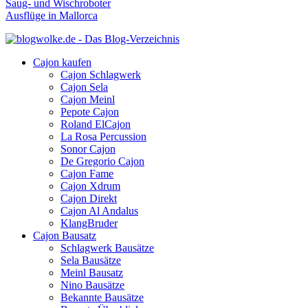
Saug- und Wischroboter
Ausflüge in Mallorca
Cajon kaufen
Cajon Schlagwerk
Cajon Sela
Cajon Meinl
Pepote Cajon
Roland ElCajon
La Rosa Percussion
Sonor Cajon
De Gregorio Cajon
Cajon Fame
Cajon Xdrum
Cajon Direkt
Cajon Al Andalus
KlangBruder
Cajon Bausatz
Schlagwerk Bausätze
Sela Bausätze
Meinl Bausatz
Nino Bausätze
Bekannte Bausätze