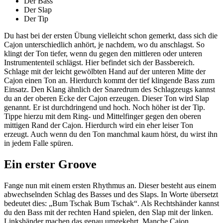
Der Bass
Der Slap
Der Tip
Du hast bei der ersten Übung vielleicht schon gemerkt, dass sich die
Cajon unterschiedlich anhört, je nachdem, wo du anschlagst. So
klingt der Ton tiefer, wenn du gegen den mittleren oder unteren
Instrumententeil schlägst. Hier befindet sich der Bassbereich.
Schlage mit der leicht gewölbten Hand auf der unteren Mitte der
Cajon einen Ton an. Hierdurch kommt der tief klingende Bass zum
Einsatz. Den Klang ähnlich der Snaredrum des Schlagzeugs kannst
du an der oberen Ecke der Cajon erzeugen. Dieser Ton wird Slap
genannt. Er ist durchdringend und hoch. Noch höher ist der Tip.
Tippe hierzu mit dem Ring- und Mittelfinger gegen den oberen
mittigen Rand der Cajon. Hierdurch wird ein eher leiser Ton
erzeugt. Auch wenn du den Ton manchmal kaum hörst, du wirst ihn
in jedem Falle spüren.
Ein erster Groove
Fange nun mit einem ersten Rhythmus an. Dieser besteht aus einem
abwechselnden Schlag des Basses und des Slaps. In Worte übersetzt
bedeutet dies: „Bum Tschak Bum Tschak“. Als Rechtshänder kannst
du den Bass mit der rechten Hand spielen, den Slap mit der linken.
Linkshänder machen das genau umgekehrt. Manche Cajon