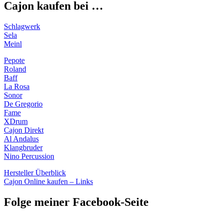
Cajon kaufen bei …
Schlagwerk
Sela
Meinl
Pepote
Roland
Baff
La Rosa
Sonor
De Gregorio
Fame
XDrum
Cajon Direkt
Al Andalus
Klangbruder
Nino Percussion
Hersteller Überblick
Cajon Online kaufen – Links
Folge meiner Facebook-Seite