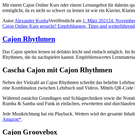
Mit einem Cajon Online Kurs oder einem Lernangebot für daheim sparst
ermöglicht, da es nicht so schwer zu lernen ist wie ein Klavier, Klari
Autor
Alexander Kouba
Veröffentlicht am
1. März 2021
24. Novembe
Cajon Online Kurs gesucht? Empfehlungen, Tipps und weiterführend
Cajon Rhythmen
Das Cajon spielen lernen ist defakto leicht und einfach möglich. Im 
Rhythmen, die du nachspielen kannst. Empfehlenswertes Lernmaterial 
Cascha Cajon
mit
Cajon Rhythmen
Neben der Vielzahl an Cajon Rhythmen schreibt das beliebte Lehrbuc
eine Kombination zwischen Lehrbuch und Videos. Mittels QR-Code k
Während zunächst Grundlagen und Schlagtechniken sowie die Notati
Rumba & Samba und Funk in einfachen, erweiterten und durchlaufen
Jede Musikrichtung hat ein Playback. Weiters wird der gesamte Inha
Amazon*
.
Cajon Groovebox