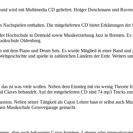
tet und wird mit Multimedia CD geliefert. Holger Denckmann und Ruve
 Nachspielen enthalten. Die mitgelieferten CD bietet Erklärungen der 
r Hochschule in Detmold sowie Musikerziehung Jazz in Bremen. Es fo
Musikschule Oldenburg.
mit dem Piano und Drum Sets. Es wurde Mitglied in einer Band und g
 Weltgeschichte und spielte in zahlreichen Ländern der Erde. Weiters u
 das ist was viele wollen. Neben dem Einstieg mit ein wenig Theorie f
d Claves behandelt. Auf der mitgelieferten CD sind 74 mp3 Tracks zum 
ussion. Neben seiner Tätigkeit als Cajon Lehrer baut er selbst auch Mus
schen Musikschule Groovegarage gemacht.
, aber auch bekannten Cajon Spielern, Lehrern oder internationalen 