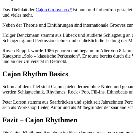
Das Titelblatt der
Cajon Groovebox*
ist bunt und farbenfroh gestal
und vieles mehr.
Neben der Theorie und Einführungen sind internationale Grooves zum
Holger Denckmann stammt aus Lübeck und studierte Schlagzeug an de
Schlagzeug- und Perkussionslehrer und schließlich die Leitung der 
Ruven Ruppik wurde 1986 geboren und begann im Alter von 8 Jahren 
Kategorie „Solo – klassische Perkussion“. Er tourte bereits durch die
und an der Universität in Detmold.
Cajon Rhythm Basics
Schon auf dem Titel steht Cajon spielen lernen ohne Noten und genau
werden Schlagtechnik, Rhythmes, Rock / Pop, Fill-Ins, Ethnobeats un
Peter Lorson stammt aus Saarbrücken und spielt seit Jahrzehnten Perc
sich als Workshop Leiter, Autor und als Mitbegründer der saarländi
Fazit
–
Cajon Rhythmen
Die Cajon Rhythmen Angebote im Netz stammen meist von renommierten