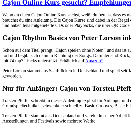
Cajon Online Kurs gesucht? Empfehlungen
Wenn du einen Cajon Online Kurs suchst, weißt du bereits, dass es ni
brauchst du eine Anleitung. Die Cajon Kurse sind dabei in der Regel 
und haben teils mitgelieferte CDs oder Playbacks, die über QR-Cod
Cajon Rhythm Basics von Peter Lorson in
Schon auf dem Titel prangt „Cajon spielen ohne Noten“ und das ist a
fort und begibt sich dann in Richtung der Songs. Darunter sind Roc
mit 74 mp3 Tracks unterstützt. Erhältlich auf
Amazon*
.
Peter Lorson stammt aus Saarbrücken in Deutschland und spielt seit J
geworden.
Nur für Anfänger: Cajon von Torsten Pfef
Torsten Pfeffer schreibt in dieser Anleitung explizit für Anfänger un
Grundspieltechniken schwenkt er schnell zu Basic Grooves, Basic Fill
Torsten Pfeffer stammt aus Deutschland und vereint in seiner Arbeit i
Ausstellungen und Festivals sowie mehrere Werke.