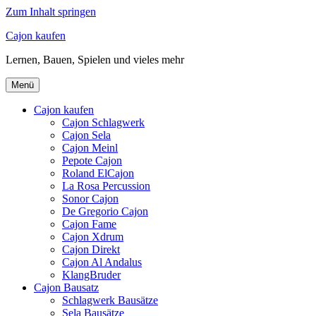
Zum Inhalt springen
Cajon kaufen
Lernen, Bauen, Spielen und vieles mehr
Menü
Cajon kaufen
Cajon Schlagwerk
Cajon Sela
Cajon Meinl
Pepote Cajon
Roland ElCajon
La Rosa Percussion
Sonor Cajon
De Gregorio Cajon
Cajon Fame
Cajon Xdrum
Cajon Direkt
Cajon Al Andalus
KlangBruder
Cajon Bausatz
Schlagwerk Bausätze
Sela Bausätze