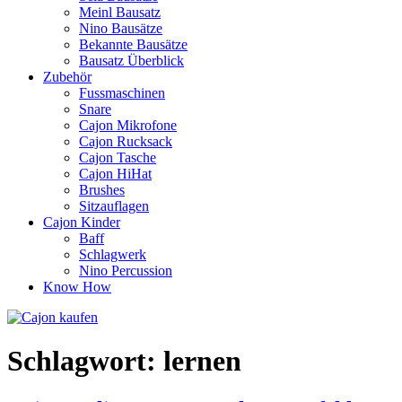
Meinl Bausatz
Nino Bausätze
Bekannte Bausätze
Bausatz Überblick
Zubehör
Fussmaschinen
Snare
Cajon Mikrofone
Cajon Rucksack
Cajon Tasche
Cajon HiHat
Brushes
Sitzauflagen
Cajon Kinder
Baff
Schlagwerk
Nino Percussion
Know How
Schlagwort:
lernen