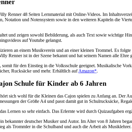
enner
lly Renner 48 Seiten Lernmaterial mit Online-Videos. Im Inhaltsverzei
en, Notation und Notensystem sowie in den weiteren Kapiteln die Viert
taltet und zeigen sowohl Bebilderung, als auch Text sowie wichtige H
ingsvideos auf Youtube gelangst.
izieren an einem Musikverein und an einer kleinen Trommel. Es folgt
illy Renner ist in der Szene bekannt und hat seinem Namen alle Ehre 
, somit für den Einstieg in die Volksschule geeignet. Musikalische Vorke
fächer, Rucksäcke und mehr. Erhältlich auf
Amazon*
.
ajon Schule für Kinder ab 6 Jahren
 hört sich wohl für die Kleinen das Cajon spielen zu Anfang an. Der Aut
bmessungen der Größe A4 und passt damit gut in Schulrucksäcke, Regal
das Lernen so sehr einfach. Das Erlernte wird durch Quizaufgaben erg
 ein bekannter deutscher Musiker und Autor. Im Alter von 8 Jahren beg
eg als Trommler in die Schulband und auch die Arbeit als Musiklehrer. 