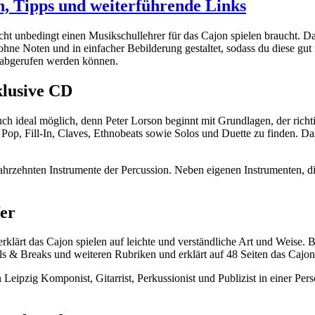
, Tipps und weiterführende Links
cht unbedingt einen Musikschullehrer für das Cajon spielen braucht. Das
ohne Noten und in einfacher Bebilderung gestaltet, sodass du diese gu
e abgerufen werden können.
klusive CD
uch ideal möglich, denn Peter Lorson beginnt mit Grundlagen, der richt
k, Pop, Fill-In, Claves, Ethnobeats sowie Solos und Duette zu finden
ahrzehnten Instrumente der Percussion. Neben eigenen Instrumenten, di
fer
d erklärt das Cajon spielen auf leichte und verständliche Art und Weis
s & Breaks und weiteren Rubriken und erklärt auf 48 Seiten das Cajon s
n Leipzig Komponist, Gitarrist, Perkussionist und Publizist in einer P