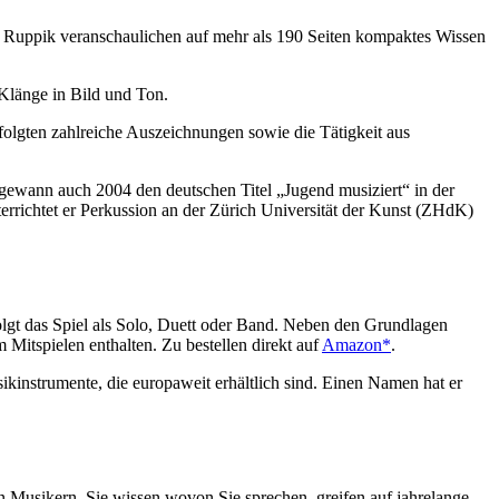
n Ruppik veranschaulichen auf mehr als 190 Seiten kompaktes Wissen
Klänge in Bild und Ton.
lgten zahlreiche Auszeichnungen sowie die Tätigkeit aus
ewann auch 2004 den deutschen Titel „Jugend musiziert“ in der
nterrichtet er Perkussion an der Zürich Universität der Kunst (ZHdK)
olgt das Spiel als Solo, Duett oder Band. Neben den Grundlagen
Mitspielen enthalten. Zu bestellen direkt auf
Amazon*
.
ikinstrumente, die europaweit erhältlich sind. Einen Namen hat er
Musikern. Sie wissen wovon Sie sprechen, greifen auf jahrelange,