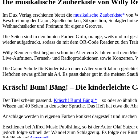
Die musikalische Zauberkiste von Willy R
Im Dux Verlag erschienen bietet die
musikalische Zauberkiste*
von Wi
Beschreibung der Cajon, Spieltechniken, Sitzposition, Schlagtechnik
Weihnachtslieder und Freiraum für eigene Grooves.
Die Seiten sind in den bunten Farben Grün, orange, weiß und rot ges
wieder aufgedruckt, sodass du mit dem QR-Code Reader zu den Train
Willy Renner selbst begann schon im Alter von 8 Jahren mit dem Mus
Live-Auftritten, Fernseh- und Radioproduktionen sowie Konzerten. W
Die Cajon Schule für Kinder ist ab einem Alter von 6 Jahren gerichtet
Heftchen etwas größer als A4. Es passt daher gut in die meisten Stau
Kräsch! Bum! Bäng! – Die kinderleichte C
Der Titel scheint passend.
Kräsch! Bum! Bäng!*
– so oder so ähnlich
Wissen auf 40 Seiten in deutscher Sprache. Das Heft hat etwa die A
Anschläge werden in eigenen Farben konkret dargestellt und machen 
Erschienen bei Alfred Music Publishing, so ist der Autor Olaf Satzer
jedoch folgte schnell der Wandel zum Schlagzeug. Es folgte der Einsti
Erhältlich auf
Amazon*
.