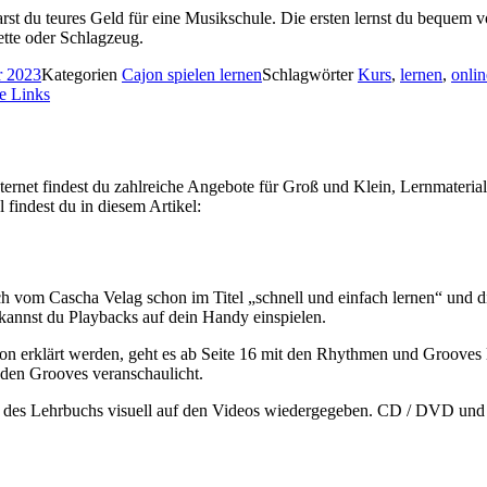
 du teures Geld für eine Musikschule. Die ersten lernst du bequem von
nette oder Schlagzeug.
r 2023
Kategorien
Cajon spielen lernen
Schlagwörter
Kurs
,
lernen
,
onlin
e Links
Internet findest du zahlreiche Angebote für Groß und Klein, Lernmateri
findest du in diesem Artikel:
h vom Cascha Velag schon im Titel „schnell und einfach lernen“ und di
annst du Playbacks auf dein Handy einspielen.
on erklärt werden, geht es ab Seite 16 mit den Rhythmen und Groov
den Grooves veranschaulicht.
lt des Lehrbuchs visuell auf den Videos wiedergegeben. CD / DVD und Q