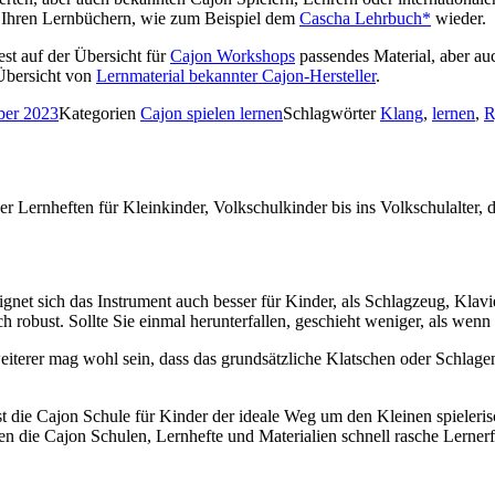
n Ihren Lernbüchern, wie zum Beispiel dem
Cascha Lehrbuch*
wieder.
st auf der Übersicht für
Cajon Workshops
passendes Material, aber au
Übersicht von
Lernmaterial bekannter Cajon-Hersteller
.
ber 2023
Kategorien
Cajon spielen lernen
Schlagwörter
Klang
,
lernen
,
R
r Lernheften für Kleinkinder, Volkschulkinder bis ins Volkschulalter, 
eignet sich das Instrument auch besser für Kinder, als Schlagzeug, Kla
 robust. Sollte Sie einmal herunterfallen, geschieht weniger, als wenn 
weiterer mag wohl sein, dass das grundsätzliche Klatschen oder Schla
ist die Cajon Schule für Kinder der ideale Weg um den Kleinen spieleri
ten die Cajon Schulen, Lernhefte und Materialien schnell rasche Lerne