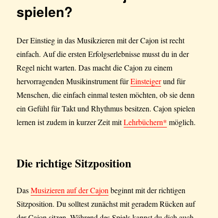
und
spielen?
einfach
Der Einstieg in das Musikzieren mit der Cajon ist recht
einfach. Auf die ersten Erfolgserlebnisse musst du in der
Regel nicht warten. Das macht die Cajon zu einem
hervorragenden Musikinstrument für
Einsteiger
und für
Menschen, die einfach einmal testen möchten, ob sie denn
ein Gefühl für Takt und Rhythmus besitzen. Cajon spielen
lernen ist zudem in kurzer Zeit mit
Lehrbüchern*
möglich.
Die richtige Sitzposition
Das
Musizieren auf der Cajon
beginnt mit der richtigen
Sitzposition. Du solltest zunächst mit geradem Rücken auf
der Cajon sitzen. Während des Spiels kannst du dich auch