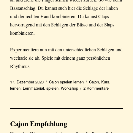
Bassanschlag. Du kannst such hier die Schläge der linken
und der rechten Hand kombinieren. Du kannst Claps
hervorragend mit den Schlägen der Bässe und der Slaps
kombinieren.
Experimentiere nun mit den unterschiedlichen Schlägen und
wechsele sie ab. Spiele mit deinem ganz persönlichen
Rhythmus.
Veröffentlicht
Kategorien
Schlagwörter
17. Dezember 2020
Cajon spielen lernen
Cajon
,
Kurs
,
am
zu
lernen
,
Lernmaterial
,
spielen
,
Workshop
2 Kommentare
Wie
lerne
ich
Cajon
spielen?
Cajon Empfehlung