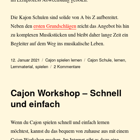
Die Kajon Schulen sind solide von A bis Z aufbereitet.
Neben den
ersten Grundschlägen
reicht das Angebot bis hin
zu komplexen Musikstücken und bleibt daher lange Zeit ein
Begleiter auf dem Weg ins musikalische Leben.
Veröffentlicht
Kategorien
Schlagwörter
12. Januar 2021
Cajon spielen lernen
Cajon Schule
,
lernen
,
am
zu
Lernmaterial
,
spielen
2 Kommentare
Cajon
Spielen
lernen
Cajon Workshop – Schnell
mit
Lernmaterial
und einfach
von
bekannten
Herstellern
Wenn du Cajon spielen schnell und einfach lernen
und
möchtest, kannst du das bequem von zuhause aus mit einem
Perkussionisten
Cajon Workshop machen. Im Internet gibt es dazu eine