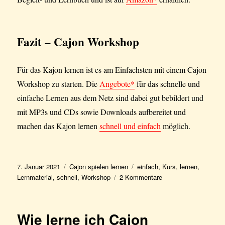
Fazit
– Cajon Workshop
Für das Kajon lernen ist es am Einfachsten mit einem Cajon
Workshop zu starten. Die
Angebote*
für das schnelle und
einfache Lernen aus dem Netz sind dabei gut bebildert und
mit MP3s und CDs sowie Downloads aufbereitet und
machen das Kajon lernen
schnell und einfach
möglich.
Veröffentlicht
Kategorien
Schlagwörter
7. Januar 2021
Cajon spielen lernen
einfach
,
Kurs
,
lernen
,
am
zu
Lernmaterial
,
schnell
,
Workshop
2 Kommentare
Cajon
Workshop
–
Wie lerne ich Cajon
Schnell