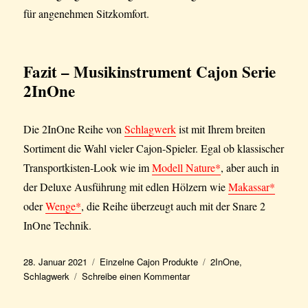
für angenehmen Sitzkomfort.
Fazit
– Musikinstrument Cajon Serie
2InOne
Die 2InOne Reihe von
Schlagwerk
ist mit Ihrem breiten
Sortiment die Wahl vieler Cajon-Spieler. Egal ob klassischer
Transportkisten-Look wie im
Modell Nature*
, aber auch in
der Deluxe Ausführung mit edlen Hölzern wie
Makassar*
oder
Wenge*
, die Reihe überzeugt auch mit der Snare 2
InOne Technik.
Veröffentlicht
Kategorien
Schlagwörter
28. Januar 2021
Einzelne Cajon Produkte
2InOne
,
am
zu
Schlagwerk
Schreibe einen Kommentar
Musikinstrument
Cajon