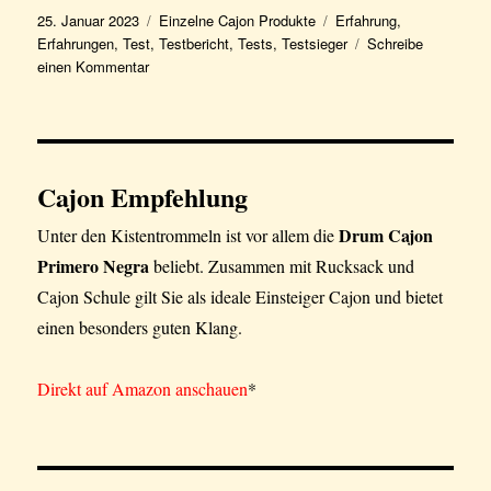
Veröffentlicht
Kategorien
Schlagwörter
25. Januar 2023
Einzelne Cajon Produkte
Erfahrung
,
am
Erfahrungen
,
Test
,
Testbericht
,
Tests
,
Testsieger
Schreibe
zu
einen Kommentar
Cajon
Testsieger
Cajon Empfehlung
Drum Cajon
Unter den Kistentrommeln ist vor allem die
Primero Negra
beliebt. Zusammen mit Rucksack und
Cajon Schule gilt Sie als ideale Einsteiger Cajon und bietet
einen besonders guten Klang.
Direkt auf Amazon anschauen
*