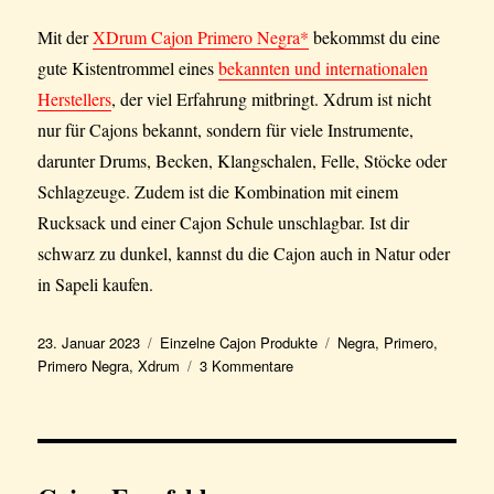
Mit der
XDrum Cajon Primero Negra*
bekommst du eine
gute Kistentrommel eines
bekannten und internationalen
Herstellers
, der viel Erfahrung mitbringt. Xdrum ist nicht
nur für Cajons bekannt, sondern für viele Instrumente,
darunter Drums, Becken, Klangschalen, Felle, Stöcke oder
Schlagzeuge. Zudem ist die Kombination mit einem
Rucksack und einer Cajon Schule unschlagbar. Ist dir
schwarz zu dunkel, kannst du die Cajon auch in Natur oder
in Sapeli kaufen.
Veröffentlicht
Kategorien
Schlagwörter
23. Januar 2023
Einzelne Cajon Produkte
Negra
,
Primero
,
am
zu
Primero Negra
,
Xdrum
3 Kommentare
Xdrum
Cajon
Primero
Negra