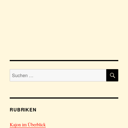
SU
Suchen
nach:
RUBRIKEN
Kajon im Überblick