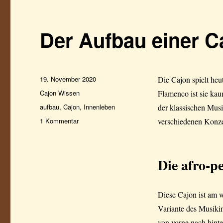
Der Aufbau einer C
Veröffentlicht
19. November 2020
Die Cajon spielt he
am
Kategorien
Cajon Wissen
Flamenco ist sie ka
Schlagwörter
aufbau
,
Cajon
,
Innenleben
der klassischen Mus
zu
1 Kommentar
verschiedenen Konz
Der
Aufbau
einer
Die afro-p
Cajon
Diese Cajon ist am w
Variante des Musiki
von vorne nach hinte