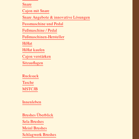
Snare
Cajon mit Snare
Snare Angebote & innovative Lösungen
Fussmaschine und Pedal
Fußmaschine / Pedal
Fußmaschinen-Hersteller
HiHat
HiHat kaufen
Cajon verstärken
Sitzauflagen
Rucksack
Tasche
MSTCJB
Innenleben
Brushes Überblick
Sela Brushes
Meinl Brushes
Schlagwerk Brushes