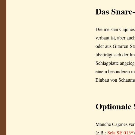
Das Snare
Die meisten Cajones
verbaut ist, aber a
oder aus Gitarren-St
überträgt sich der I
Schlagplatte angelegt
einem besonderen me
Einbau von Schaums
Optionale
Manche Cajones verf
(z.B.:
Sela SE 013*