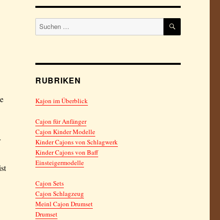
SUCHEN
Suchen
nach:
RUBRIKEN
le
Kajon im Überblick
Cajon für Anfänger
Cajon Kinder Modelle
r
Kinder Cajons von Schlagwerk
Kinder Cajons von Baff
Einsteigermodelle
st
Cajon Sets
Cajon Schlagzeug
Meinl Cajon Drumset
Drumset