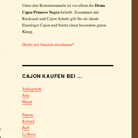
Drum
Unter den Kistentrommeln ist vor allem die
Cajon Primero Negra
beliebt. Zusammen mit
Rucksack und Cajon Schule gilt Sie als ideale
Einsteiger Cajon und bietet einen besonders guten
Klang.
Direkt auf Amazon anschauen
*
n
CAJON KAUFEN BEI …
Schlagwerk
Sela
Meinl
Pepote
Roland
Baff
e
La Rosa
t.