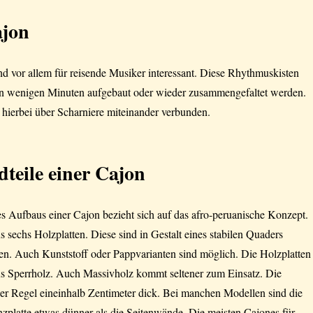
ajon
nd vor allem für reisende Musiker interessant. Diese Rhythmuskisten
n wenigen Minuten aufgebaut oder wieder zusammengefaltet werden.
 hierbei über Scharniere miteinander verbunden.
dteile einer Cajon
s Aufbaus einer Cajon bezieht sich auf das afro-peruanische Konzept.
s sechs Holzplatten. Diese sind in Gestalt eines stabilen Quaders
en. Auch Kunststoff oder Pappvarianten sind möglich. Die Holzplatten
us Sperrholz. Auch Massivholz kommt seltener zum Einsatz. Die
der Regel eineinhalb Zentimeter dick. Bei manchen Modellen sind die
zplatte etwas dünner als die Seitenwände. Die meisten Cajones für