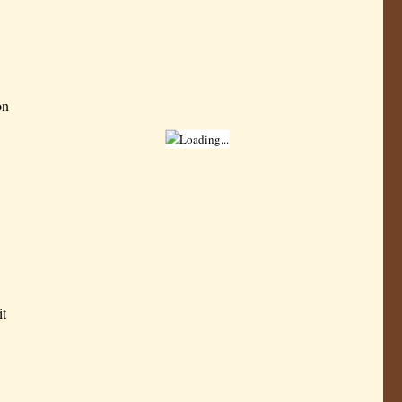
on
it