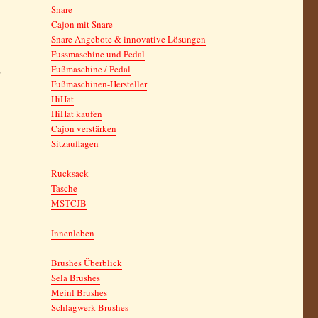
Snare
Cajon mit Snare
Snare Angebote & innovative Lösungen
Fussmaschine und Pedal
Fußmaschine / Pedal
Fußmaschinen-Hersteller
HiHat
HiHat kaufen
Cajon verstärken
Sitzauflagen
Rucksack
Tasche
MSTCJB
Innenleben
Brushes Überblick
Sela Brushes
Meinl Brushes
Schlagwerk Brushes