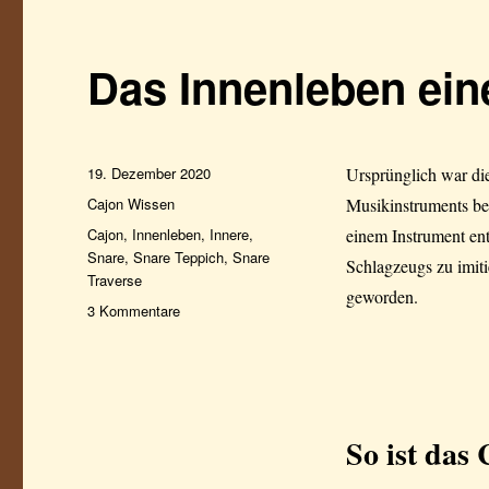
Das Innenleben ein
Veröffentlicht
19. Dezember 2020
Ursprünglich war die
am
Kategorien
Cajon Wissen
Musikinstruments be
Schlagwörter
Cajon
,
Innenleben
,
Innere
,
einem Instrument ent
Snare
,
Snare Teppich
,
Snare
Schlagzeugs zu imit
Traverse
geworden.
zu
3 Kommentare
Das
Innenleben
einer
Cajon
So ist das