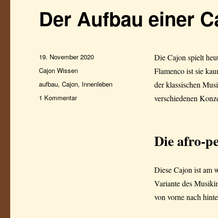
Der Aufbau einer C
Veröffentlicht
19. November 2020
Die Cajon spielt he
am
Kategorien
Cajon Wissen
Flamenco ist sie ka
Schlagwörter
aufbau
,
Cajon
,
Innenleben
der klassischen Mus
zu
1 Kommentar
verschiedenen Konz
Der
Aufbau
einer
Die afro-p
Cajon
Diese Cajon ist am w
Variante des Musiki
von vorne nach hinte