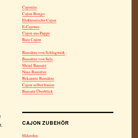
Cajonito
Cajon Bongo
Elektronische Cajon
E-Cajones
Cajon aus Pappe
n
Bass Cajon
Bausätze von Schlagwerk
Bausätze von Sela
Meinl Bausatz
Nino Bausätze
Bekannte Bausätze
Cajon selber bauen
Bausatz Überblick
e
CAJON ZUBEHÖR
t.
Mikrofon