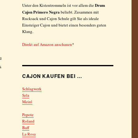
Drum
Unter den Kistentrommeln ist vor allem die
Cajon Primero Negra
beliebt. Zusammen mit
Rucksack und Cajon Schule gilt Sie als ideale
Einsteiger Cajon und bietet einen besonders guten
Klang.
Direkt auf Amazon anschauen
*
u
s
CAJON KAUFEN BEI …
Schlagwerk
Sela
Meinl
Pepote
Roland
Baff
La Rosa