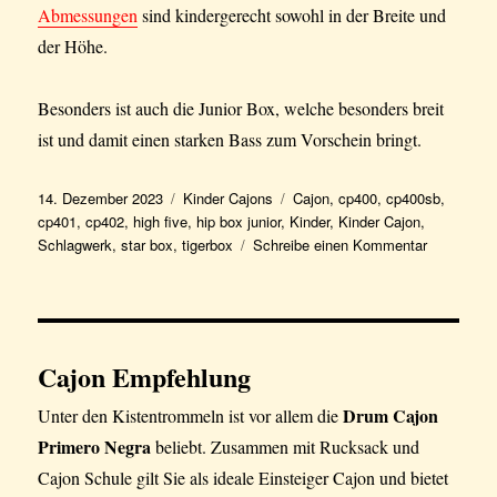
Abmessungen
sind kindergerecht sowohl in der Breite und
der Höhe.
Besonders ist auch die Junior Box, welche besonders breit
ist und damit einen starken Bass zum Vorschein bringt.
Veröffentlicht
Kategorien
Schlagwörter
14. Dezember 2023
Kinder Cajons
Cajon
,
cp400
,
cp400sb
,
am
cp401
,
cp402
,
high five
,
hip box junior
,
Kinder
,
Kinder Cajon
,
zu
Schlagwerk
,
star box
,
tigerbox
Schreibe einen Kommentar
Schlagwer
Kinder
Cajon
Cajon Empfehlung
Drum Cajon
Unter den Kistentrommeln ist vor allem die
Primero Negra
beliebt. Zusammen mit Rucksack und
Cajon Schule gilt Sie als ideale Einsteiger Cajon und bietet