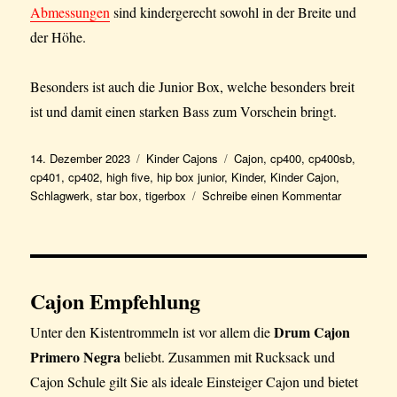
Abmessungen
sind kindergerecht sowohl in der Breite und
der Höhe.
Besonders ist auch die Junior Box, welche besonders breit
ist und damit einen starken Bass zum Vorschein bringt.
Veröffentlicht
Kategorien
Schlagwörter
14. Dezember 2023
Kinder Cajons
Cajon
,
cp400
,
cp400sb
,
am
cp401
,
cp402
,
high five
,
hip box junior
,
Kinder
,
Kinder Cajon
,
zu
Schlagwerk
,
star box
,
tigerbox
Schreibe einen Kommentar
Schlagwer
Kinder
Cajon
Cajon Empfehlung
Drum Cajon
Unter den Kistentrommeln ist vor allem die
Primero Negra
beliebt. Zusammen mit Rucksack und
Cajon Schule gilt Sie als ideale Einsteiger Cajon und bietet