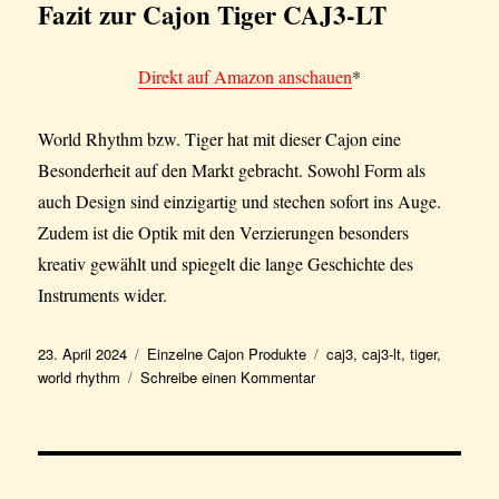
Fazit zur Cajon Tiger CAJ3-LT
Direkt auf Amazon anschauen
*
World Rhythm bzw. Tiger hat mit dieser Cajon eine
Besonderheit auf den Markt gebracht. Sowohl Form als
auch Design sind einzigartig und stechen sofort ins Auge.
Zudem ist die Optik mit den Verzierungen besonders
kreativ gewählt und spiegelt die lange Geschichte des
Instruments wider.
Veröffentlicht
Kategorien
Schlagwörter
23. April 2024
Einzelne Cajon Produkte
caj3
,
caj3-lt
,
tiger
,
am
zu
world rhythm
Schreibe einen Kommentar
Cajon
Tiger
CAJ3-
LT
World