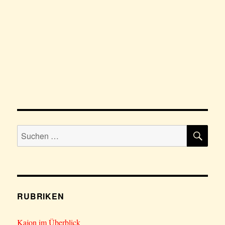
SU
Suchen
nach:
RUBRIKEN
Kajon im Überblick