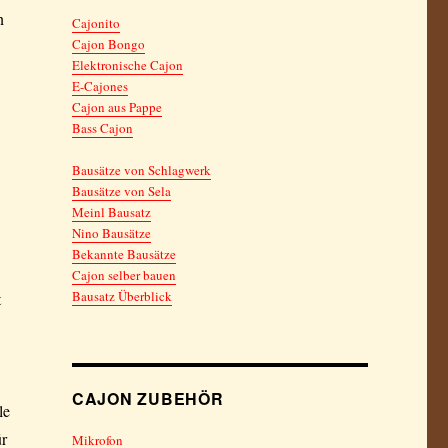
n
Cajonito
Cajon Bongo
Elektronische Cajon
E-Cajones
Cajon aus Pappe
Bass Cajon
Bausätze von Schlagwerk
Bausätze von Sela
Meinl Bausatz
Nino Bausätze
Bekannte Bausätze
Cajon selber bauen
Bausatz Überblick
t
CAJON ZUBEHÖR
le
ür
Mikrofon