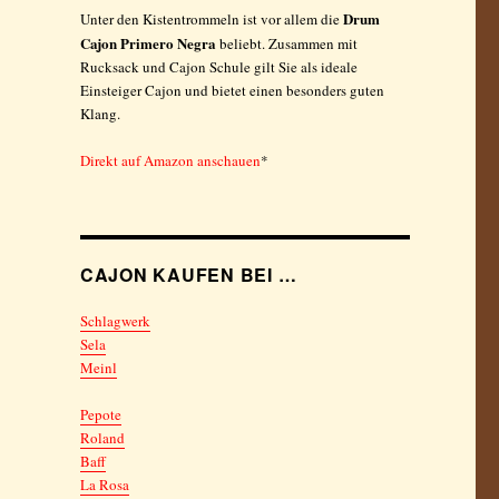
Drum
Unter den Kistentrommeln ist vor allem die
Cajon Primero Negra
beliebt. Zusammen mit
Rucksack und Cajon Schule gilt Sie als ideale
Einsteiger Cajon und bietet einen besonders guten
Klang.
Direkt auf Amazon anschauen
*
CAJON KAUFEN BEI …
Schlagwerk
Sela
Meinl
Pepote
Roland
Baff
La Rosa