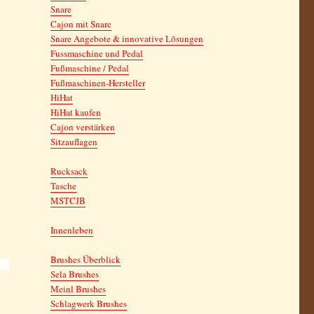
Snare
Cajon mit Snare
Snare Angebote & innovative Lösungen
Fussmaschine und Pedal
Fußmaschine / Pedal
Fußmaschinen-Hersteller
HiHat
HiHat kaufen
Cajon verstärken
Sitzauflagen
,
Rucksack
Tasche
.
MSTCJB
Innenleben
Brushes Überblick
Sela Brushes
Meinl Brushes
Schlagwerk Brushes