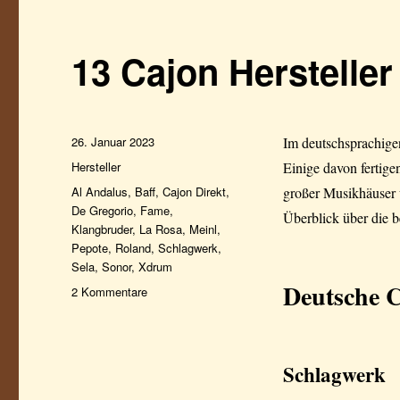
13 Cajon Hersteller
Veröffentlicht
26. Januar 2023
Im deutschsprachigen
am
Kategorien
Hersteller
Einige davon fertige
Schlagwörter
Al Andalus
,
Baff
,
Cajon Direkt
,
großer Musikhäuser u
De Gregorio
,
Fame
,
Überblick über die 
Klangbruder
,
La Rosa
,
Meinl
,
Pepote
,
Roland
,
Schlagwerk
,
Sela
,
Sonor
,
Xdrum
Deutsch
e 
zu
2 Kommentare
13
Cajon
Hersteller
im
Schlagwerk
Überblick