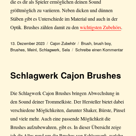
die es dir als Spieler ermöglichen deinen Sound
größtmöglich zu variieren. Neben dicken und dünnen
Stäben gibt es Unterschiede im Material und auch in der
Optik. Brushes zählen damit zu den
wichtigsten Zubehörs
.
Veröffentlicht
Kategorien
Schlagwörter
13. Dezember 2023
Cajon Zubehör
Brush
,
brush boy
,
am
zu
Brushes
,
Meinl
,
Schlagwerk
,
Sela
Schreibe einen Kommentar
Cajon
Brushe
Überbli
Schlagwerk Cajon Brushes
Die Schlagwerk Cajon Brushes bringen Abwechslung in
den Sound deiner Trommelkiste. Der Hersteller bietet dabei
verschiedene Möglichkeiten, darunter Shaker, Bürste, Pinsel
und viele mehr. Auch eine passende Möglichkeit die
Brushes aufzubewahren, gibt es. In dieser Übersicht zeige
ich dir Alles rund um die Brushes von Schlagwerk, welche