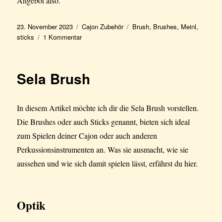
Angebot also.
Veröffentlicht
Kategorien
Schlagwörter
23. November 2023
Cajon Zubehör
Brush
,
Brushes
,
Meinl
,
am
zu
sticks
1 Kommentar
Meinl
Cajon
Brushes
Sela Brush
In diesem Artikel möchte ich dir die Sela Brush vorstellen.
Die Brushes oder auch Sticks genannt, bieten sich ideal
zum Spielen deiner Cajon oder auch anderen
Perkussionsinstrumenten an. Was sie ausmacht, wie sie
aussehen und wie sich damit spielen lässt, erfährst du hier.
Optik